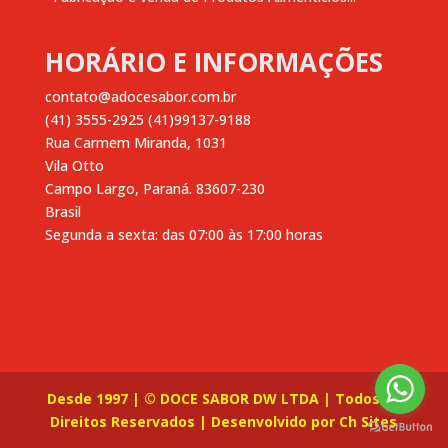
HORÁRIO E INFORMAÇÕES
contato@adocesabor.com.br
(41) 3555-2925 (41)99137-9188
Rua Carmem Miranda, 1031
Vila Otto
Campo Largo
,
Paraná.
83607-230
Brasil
Segunda a sexta: das 07:00 às 17:00 horas
Desde 1997 | © DOCE SABOR DW LTDA | Todos os
Direitos Reservados | Desenvolvido por
Ch Sites