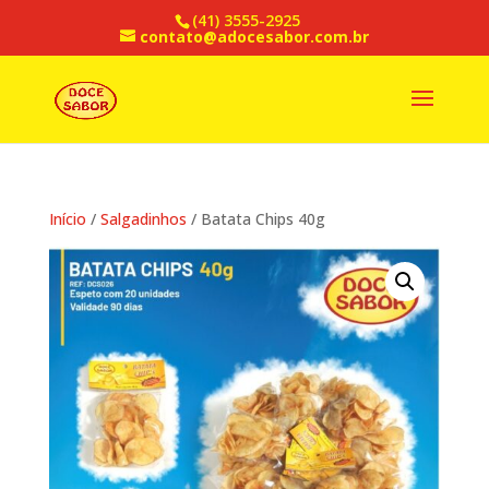
(41) 3555-2925
contato@adocesabor.com.br
Início
/
Salgadinhos
/ Batata Chips 40g