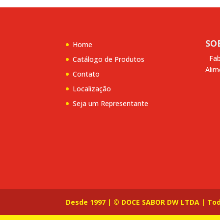
SO
Home
Fab
Catálogo de Produtos
Alime
Contato
Localização
Seja um Representante
Desde 1997 | © DOCE SABOR DW LTDA | Todo