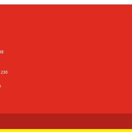
88
-230
s