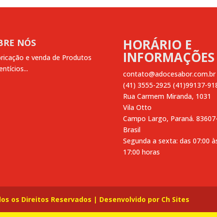
HORÁRIO E
BRE NÓS
INFORMAÇÕES
ricação e venda de Produtos
ntícios...
contato@adocesabor.com.br
(41) 3555-2925 (41)99137-91
Rua Carmem Miranda, 1031
Vila Otto
Campo Largo
,
Paraná.
83607
Brasil
Segunda a sexta: das 07:00 à
17:00 horas
s os Direitos Reservados | Desenvolvido por
Ch Sites